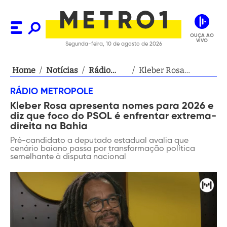
OUÇA AO
VIVO
Segunda-feira, 10 de agosto de 2026
Home
/
Notícias
/
Rádio
/
Kleber Rosa
Metropole
apresenta nomes
RÁDIO METROPOLE
para 2026 e diz que
Kleber Rosa apresenta nomes para 2026 e
foco do PSOL é
diz que foco do PSOL é enfrentar extrema-
enfrentar extrema-
direita na Bahia
direita na Bahia
Pré-candidato a deputado estadual avalia que
cenário baiano passa por transformação política
semelhante à disputa nacional