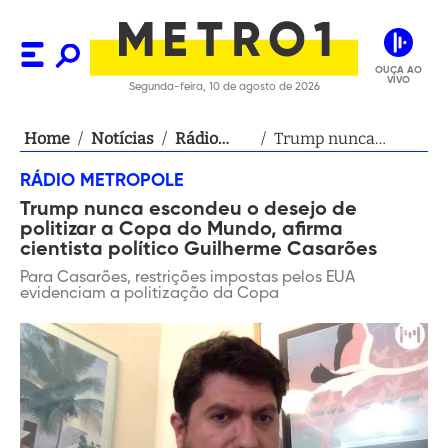
OUÇA AO
VIVO
Segunda-feira, 10 de agosto de 2026
Home
/
Notícias
/
Rádio
/
Trump nunca
Metropole
escondeu o desejo
RÁDIO METROPOLE
de politizar a Copa
Trump nunca escondeu o desejo de
do Mundo, afirma
politizar a Copa do Mundo, afirma
cientista político
cientista político Guilherme Casarões
Guilherme
Para Casarões, restrições impostas pelos EUA
Casarões
evidenciam a politização da Copa