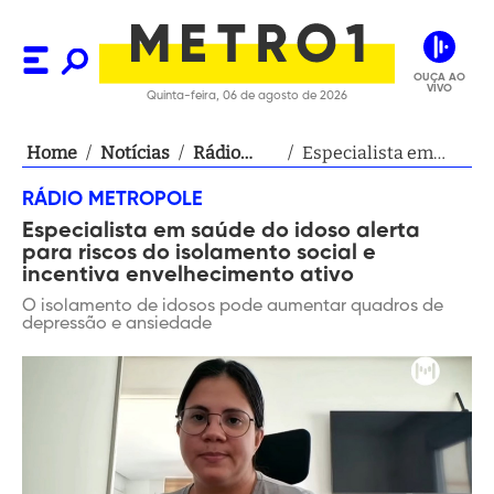
OUÇA AO
VIVO
Quinta-feira, 06 de agosto de 2026
Home
/
Notícias
/
Rádio
/
Especialista em
Metropole
saúde do idoso
RÁDIO METROPOLE
alerta para riscos
Especialista em saúde do idoso alerta
do isolamento
para riscos do isolamento social e
social e incentiva
incentiva envelhecimento ativo
envelhecimento
O isolamento de idosos pode aumentar quadros de
ativo
depressão e ansiedade