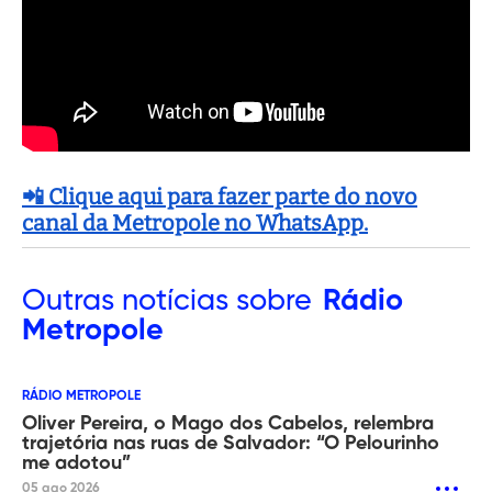
📲 Clique aqui para fazer parte do novo
canal da Metropole no WhatsApp.
Outras
notícias sobre
Rádio
Metropole
RÁDIO METROPOLE
Oliver Pereira, o Mago dos Cabelos, relembra
trajetória nas ruas de Salvador: “O Pelourinho
me adotou”
05 ago 2026