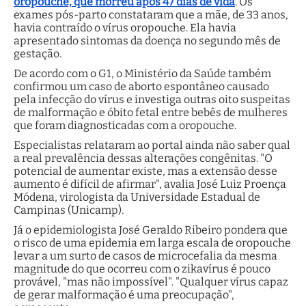
oropouche, que morreu após 47 dias de vida
. Os
exames pós-parto constataram que a mãe, de 33 anos,
havia contraído o vírus oropouche. Ela havia
apresentado sintomas da doença no segundo mês de
gestação.
De acordo com o G1, o Ministério da Saúde também
confirmou um caso de aborto espontâneo causado
pela infecção do vírus e investiga outras oito suspeitas
de malformação e óbito fetal entre bebês de mulheres
que foram diagnosticadas com a oropouche.
Especialistas relataram ao portal ainda não saber qual
a real prevalência dessas alterações congênitas. "O
potencial de aumentar existe, mas a extensão desse
aumento é difícil de afirmar", avalia José Luiz Proença
Módena, virologista da Universidade Estadual de
Campinas (Unicamp).
Já o epidemiologista José Geraldo Ribeiro pondera que
o risco de uma epidemia em larga escala de oropouche
levar a um surto de casos de microcefalia da mesma
magnitude do que ocorreu com o zikavírus é pouco
provável, "mas não impossível". "Qualquer vírus capaz
de gerar malformação é uma preocupação",