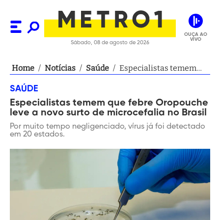
OUÇA AO
VIVO
Sábado, 08 de agosto de 2026
Home
/
Notícias
/
Saúde
/
Especialistas temem
que febre Oropouche
SAÚDE
leve a novo surto de
Especialistas temem que febre Oropouche
microcefalia no Brasil
leve a novo surto de microcefalia no Brasil
Por muito tempo negligenciado, vírus já foi detectado
em 20 estados.