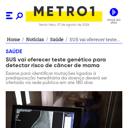
OUÇA AO
VIVO
Sexta-feira, 07 de agosto de 2026
Home
/
Notícias
/
Saúde
/
SUS vai oferecer teste
genético para detectar
SAÚDE
risco de câncer de
SUS vai oferecer teste genético para
mama
detectar risco de câncer de mama
Exame para identificar mutações ligadas à
predisposição hereditária da doença deverá ser
ofertado na rede pública em até 180 dias