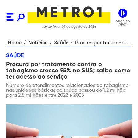
OUÇA AO
VIVO
Sexta-feira, 07 de agosto de 2026
Home
/
Notícias
/
Saúde
/
Procura por tratamento
contra o tabagismo
SAÚDE
cresce 95% no SUS;
Procura por tratamento contra o
saiba como ter acesso
tabagismo cresce 95% no SUS; saiba como
ao serviço
ter acesso ao serviço
Número de atendimentos relacionados ao tabagismo
nas unidades básicas de saúde passou de 1,2 milhão
para 2,5 milhões entre 2022 e 2025