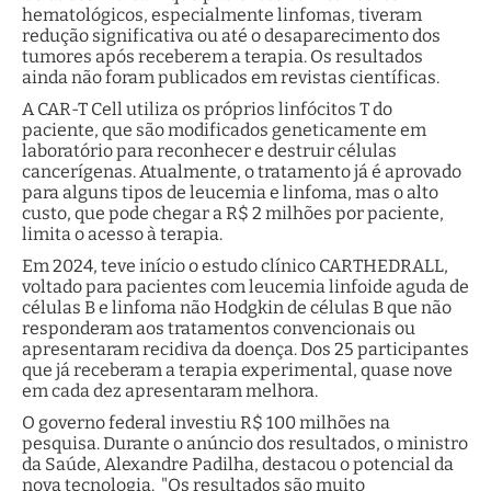
hematológicos, especialmente linfomas, tiveram
redução significativa ou até o desaparecimento dos
tumores após receberem a terapia. Os resultados
ainda não foram publicados em revistas científicas.
A CAR-T Cell utiliza os próprios linfócitos T do
paciente, que são modificados geneticamente em
laboratório para reconhecer e destruir células
cancerígenas. Atualmente, o tratamento já é aprovado
para alguns tipos de leucemia e linfoma, mas o alto
custo, que pode chegar a R$ 2 milhões por paciente,
limita o acesso à terapia.
Em 2024, teve início o estudo clínico CARTHEDRALL,
voltado para pacientes com leucemia linfoide aguda de
células B e linfoma não Hodgkin de células B que não
responderam aos tratamentos convencionais ou
apresentaram recidiva da doença. Dos 25 participantes
que já receberam a terapia experimental, quase nove
em cada dez apresentaram melhora.
O governo federal investiu R$ 100 milhões na
pesquisa. Durante o anúncio dos resultados, o ministro
da Saúde, Alexandre Padilha, destacou o potencial da
nova tecnologia. "Os resultados são muito