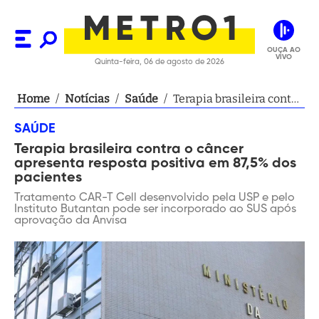
OUÇA AO
VIVO
Quinta-feira, 06 de agosto de 2026
Home
/
Notícias
/
Saúde
/
Terapia brasileira contra
o câncer apresenta
SAÚDE
resposta positiva em
Terapia brasileira contra o câncer
87,5% dos pacientes
apresenta resposta positiva em 87,5% dos
pacientes
Tratamento CAR-T Cell desenvolvido pela USP e pelo
Instituto Butantan pode ser incorporado ao SUS após
aprovação da Anvisa