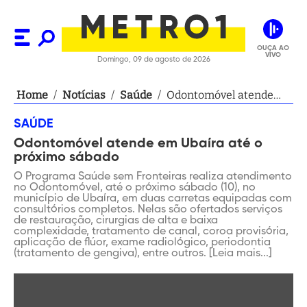
OUÇA AO
VIVO
Domingo, 09 de agosto de 2026
Home
/
Notícias
/
Saúde
/
Odontomóvel atende
em Ubaíra até o
SAÚDE
próximo sábado
Odontomóvel atende em Ubaíra até o
próximo sábado
O Programa Saúde sem Fronteiras realiza atendimento
no Odontomóvel, até o próximo sábado (10), no
município de Ubaíra, em duas carretas equipadas com
consultórios completos. Nelas são ofertados serviços
de restauração, cirurgias de alta e baixa
complexidade, tratamento de canal, coroa provisória,
aplicação de flúor, exame radiológico, periodontia
(tratamento de gengiva), entre outros. [Leia mais...]