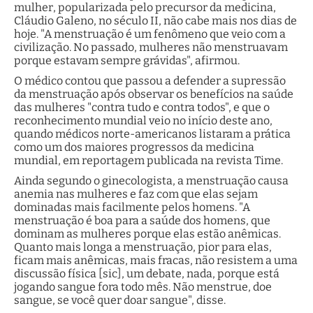
mulher, popularizada pelo precursor da medicina,
Cláudio Galeno, no século II, não cabe mais nos dias de
hoje. "A menstruação é um fenômeno que veio com a
civilização. No passado, mulheres não menstruavam
porque estavam sempre grávidas", afirmou.
O médico contou que passou a defender a supressão
da menstruação após observar os benefícios na saúde
das mulheres "contra tudo e contra todos", e que o
reconhecimento mundial veio no início deste ano,
quando médicos norte-americanos listaram a prática
como um dos maiores progressos da medicina
mundial, em reportagem publicada na revista Time.
Ainda segundo o ginecologista, a menstruação causa
anemia nas mulheres e faz com que elas sejam
dominadas mais facilmente pelos homens. "A
menstruação é boa para a saúde dos homens, que
dominam as mulheres porque elas estão anêmicas.
Quanto mais longa a menstruação, pior para elas,
ficam mais anêmicas, mais fracas, não resistem a uma
discussão física [sic], um debate, nada, porque está
jogando sangue fora todo mês. Não menstrue, doe
sangue, se você quer doar sangue", disse.