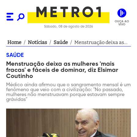
OUÇA AO
VIVO
Sábado, 08 de agosto de 2026
Home
/
Notícias
/
Saúde
/
Menstruação deixa as
mulheres 'mais fracas' e
SAÚDE
fáceis de dominar, diz
Menstruação deixa as mulheres 'mais
Elsimar Coutinho
fracas' e fáceis de dominar, diz Elsimar
Coutinho
Médico ainda afirmou que o sangramento mensal é um
fenômeno que veio com a civilização: "No passado,
mulheres não menstruavam porque estavam sempre
grávidas"