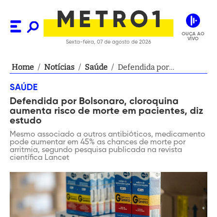
OUÇA AO
VIVO
Sexta-feira, 07 de agosto de 2026
Home
/
Notícias
/
Saúde
/
Defendida por
Bolsonaro, cloroquina
SAÚDE
aumenta risco de morte
Defendida por Bolsonaro, cloroquina
em pacientes, diz
aumenta risco de morte em pacientes, diz
estudo
estudo
Mesmo associado a outros antibióticos, medicamento
pode aumentar em 45% as chances de morte por
arritmia, segundo pesquisa publicada na revista
científica Lancet