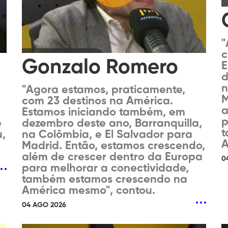
"
c
Gonzalo Romero
E
d
n
"Agora estamos, praticamente,
M
com 23 destinos na América.
a
Estamos iniciando também, em
p
e
dezembro deste ano, Barranquilla,
t
,
na Colômbia, e El Salvador para
A
Madrid. Então, estamos crescendo,
além de crescer dentro da Europa
0
para melhorar a conectividade,
também estamos crescendo na
América mesmo", contou.
04 AGO 2026