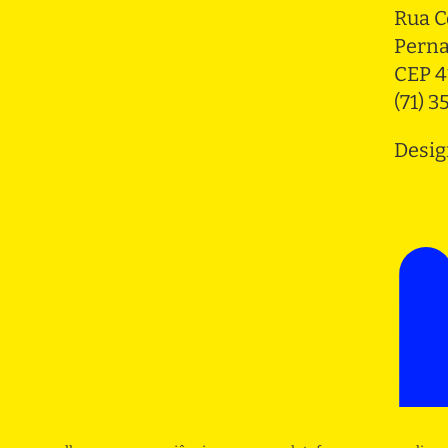
Rua C
Pern
CEP 4
(71) 
Desig