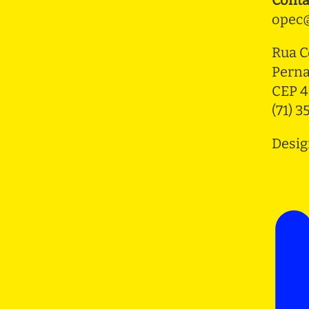
opec@
Rua C
Pern
CEP 4
(71) 
Desig