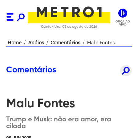
OUÇA AO
VIVO
Quinta-feira, 06 de agosto de 2026
Home
/
Audios
/
Comentários
/
Malu Fontes
Comentários
Malu Fontes
Trump e Musk: não era amor, era
cilada