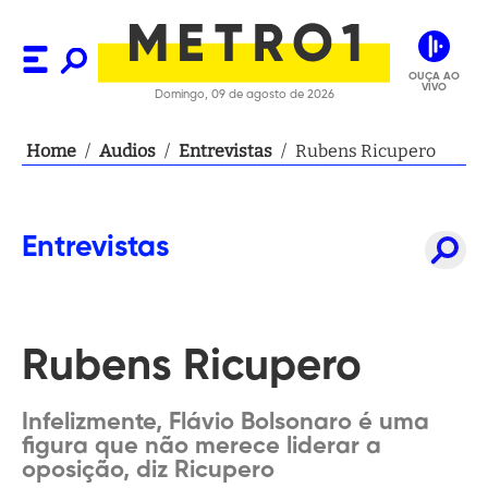
OUÇA AO
VIVO
Domingo, 09 de agosto de 2026
Home
/
Audios
/
Entrevistas
/
Rubens Ricupero
Entrevistas
Rubens Ricupero
Infelizmente, Flávio Bolsonaro é uma
figura que não merece liderar a
oposição, diz Ricupero