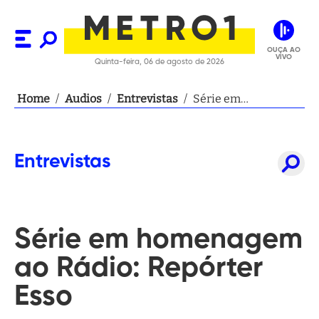
OUÇA AO
VIVO
Quinta-feira, 06 de agosto de 2026
Home
/
Audios
/
Entrevistas
/
Série em
homenagem ao
Rádio: Repórter
Esso
Entrevistas
Série em homenagem
ao Rádio: Repórter
Esso