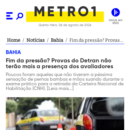
OUÇA AO
VIVO
Quinta-feira, 06 de agosto de 2026
Home
/
Notícias
/
Bahia
/
Fim da pressão? Provas
do Detran não terão mais
BAHIA
a presença dos
Fim da pressão? Provas do Detran não
avaliadores
terão mais a presença dos avaliadores
Poucos foram aqueles que não tiveram a péssima
sensação de pernas bambas e mãos suando durante o
exame prático para a retirada da Carteira Nacional de
Habilitação (CNH). [Leia mais...]