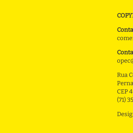
COPY
Conta
comer
Conta
opec@
Rua C
Pern
CEP 4
(71) 
Desig