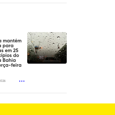
a mantém
a para
as em 25
ípios do
a Bahia
erça-feira
2026