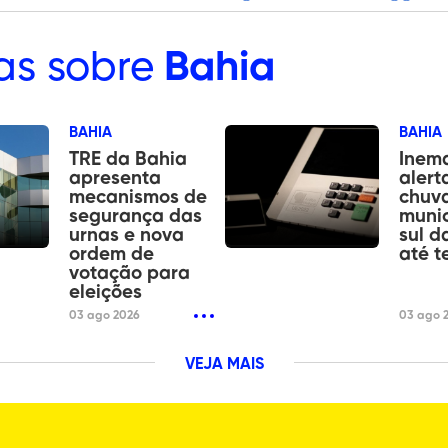
as sobre
Bahia
BAHIA
BAHIA
TRE da Bahia
Inem
apresenta
alert
mecanismos de
chuv
segurança das
munic
urnas e nova
sul d
ordem de
até t
votação para
eleições
03 ago 2026
03 ago 
VEJA MAIS