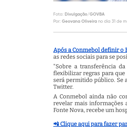
Foto:
Divulgação/GOVBA
Por:
Geovana Oliveira
no dia 31 de m
Após a Conmebol definir o 
as redes sociais para se pos
"Sobre a transferência da
flexibilizar regras para q
será permitido público. Se a
Twitter.
A Conmebol ainda não con
revelar mais informações a
Fonte Nova, recebe um hos
📲 Clique aqui para fazer p