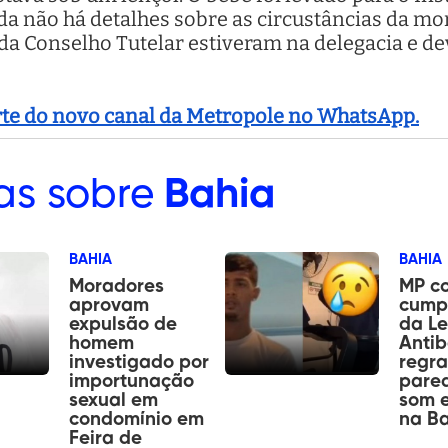
da não há detalhes sobre as circustâncias da mo
 da Conselho Tutelar estiveram na delegacia e 
arte do novo canal da Metropole no WhatsApp.
as sobre
Bahia
BAHIA
BAHIA
Moradores
MP c
aprovam
cump
expulsão de
da Le
homem
Antib
investigado por
regra
importunação
pare
sexual em
som e
condomínio em
na B
Feira de