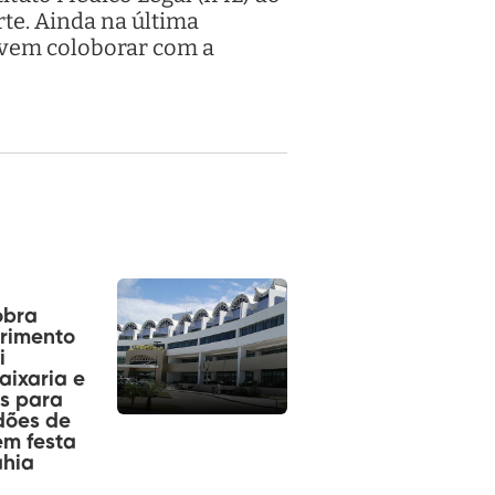
rte. Ainda na última
devem coloborar com a
obra
rimento
i
aixaria e
s para
dões de
m festa
ahia