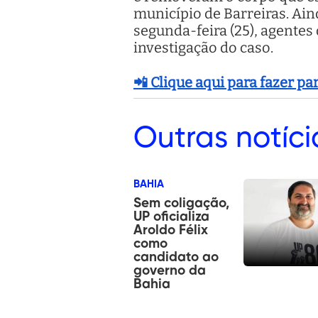
município de Barreiras. Ain
segunda-feira (25), agentes
investigação do caso.
📲 Clique aqui para fazer p
Outras
notíci
BAHIA
Sem coligação,
UP oficializa
Aroldo Félix
como
candidato ao
governo da
Bahia