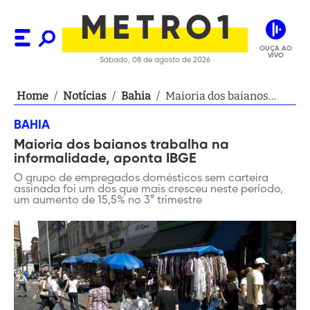
OUÇA AO
VIVO
Sábado, 08 de agosto de 2026
Home
/
Notícias
/
Bahia
/
Maioria dos baianos
trabalha na
BAHIA
informalidade, aponta
Maioria dos baianos trabalha na
IBGE
informalidade, aponta IBGE
O grupo de empregados domésticos sem carteira
assinada foi um dos que mais cresceu neste período,
um aumento de 15,5% no 3° trimestre