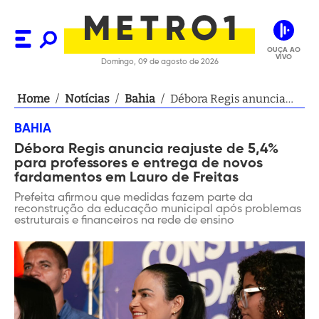
OUÇA AO
VIVO
Domingo, 09 de agosto de 2026
Home
/
Notícias
/
Bahia
/
Débora Regis anuncia
reajuste de 5,4% para
BAHIA
professores e entrega de
Débora Regis anuncia reajuste de 5,4%
novos fardamentos em
para professores e entrega de novos
Lauro de Freitas
fardamentos em Lauro de Freitas
Prefeita afirmou que medidas fazem parte da
reconstrução da educação municipal após problemas
estruturais e financeiros na rede de ensino