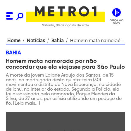
OUÇA AO
VIVO
Sábado, 08 de agosto de 2026
Home
/
Notícias
/
Bahia
/
Homem mata namorada
por não concordar que
BAHIA
ela viajasse para São
Homem mata namorada por não
Paulo
concordar que ela viajasse para São Paulo
A morte da jovem Laiane Araujo dos Santos, de 15
anos, na madrugada desta quinta-feira (30)
movimentou o distrito de Nova Esperança, na cidade
de Ichu, no interior do estado. Segundo a Polícia, ela
foi assassinada pelo namorado, Roque Mendes da
Silva, de 27 anos, por asfixia utilizando um pedaço de
fio. [Leia mais...]