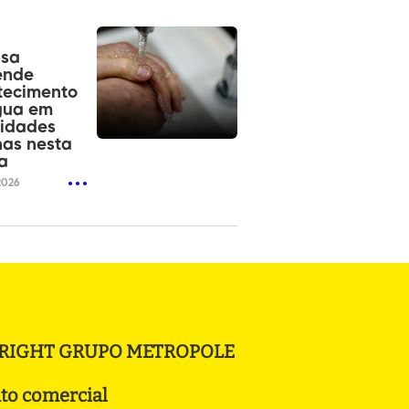
sa
ende
tecimento
gua em
cidades
as nesta
a
2026
RIGHT GRUPO METROPOLE
to comercial