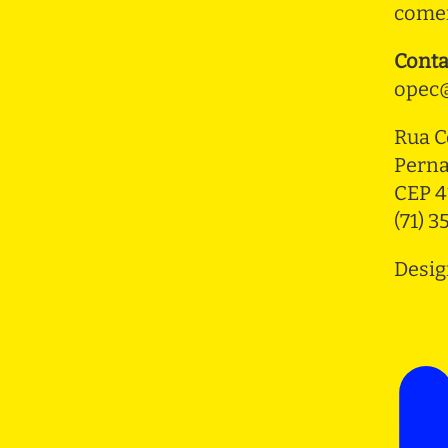
comer
Conta
opec@
Rua C
Pern
CEP 4
(71) 
Desig