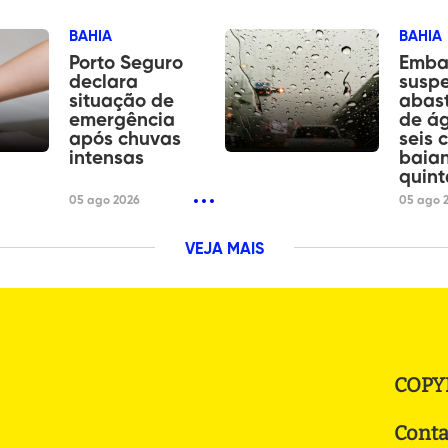
BAHIA
BAHIA
Porto Seguro
Emba
declara
susp
situação de
abas
emergência
de á
após chuvas
seis 
intensas
baian
quint
05 ago 2026
05 ago 
VEJA MAIS
COPY
Conta