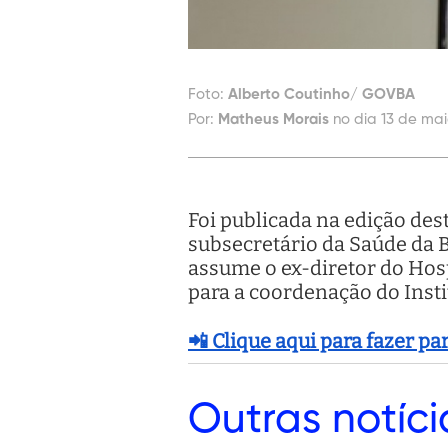
Foto:
Alberto Coutinho/ GOVBA
Por:
Matheus Morais
no dia 13 de mai
Foi publicada na edição dest
subsecretário da Saúde da B
assume o ex-diretor do Hosp
para a coordenação do Inst
📲 Clique aqui para fazer p
Outras
notíci