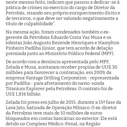
neste mesmo feito, indicam que passou a dedicar-se à
prática de crimes no exercício do cargo de Diretor da
Petrobás, visando seu próprio enriquecimento ilícito e
de terceiros, o que deve ser valorado negativamente a
título de culpabilidade".
Na mesma ação, foram condenados também o ex-
gerente da Petrobras Eduardo Costa Vaz Musa e os
lobistas João Augusto Rezende Henriques e Hamylton
Pinheiro Padilha Júnior, que tem acordo de delação
premiada junto ao Ministério Público Federal (MPF).
De acordo com a denúncia apresentada pelo MPF,
Zelada e Musa, aceitaram receber propina de UU$ 30
milhões para favorecer a contratação, em 2009, da
empresa Vantage Drilling Corporation - representada
por Padilha - para afretamento do navio-sonda
Titanium Explorer pela Petrobras. O contrato foi de
US$ 1,816 bilhão.
Zelada foi preso em julho de 2015, durante a 15ª fase da
Lava Jato, batizada de Operação Mônaco. O ex-diretor
da Petrobras teve mais de 10 milhões de euros
bloqueados em contas bancárias no exterior. Ele está
detido no Complexo Médico-Penal, na Região