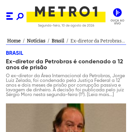
OUÇA AO
VIVO
Segunda-feira, 10 de agosto de 2026
Home
/
Notícias
/
Brasil
/
Ex-diretor da Petrobras
é condenado a 12 anos de
BRASIL
prisão
Ex-diretor da Petrobras é condenado a 12
anos de prisão
O ex-diretor da Área Internacional da Petrobras, Jorge
Luiz Zelada, foi condenado pela Justiça Federal a 12
anos e dois meses de prisão por corrupção passiva e
lavagem de dinheiro. A decisão foi publicada pelo juiz
Sérgio Moro nesta segunda-feira (1º). [Leia mais...]