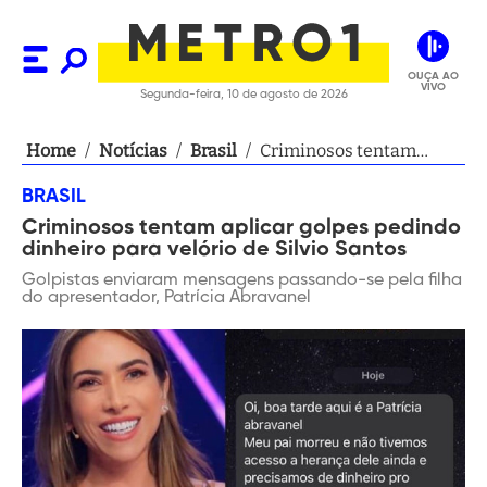
OUÇA AO
VIVO
Segunda-feira, 10 de agosto de 2026
Home
/
Notícias
/
Brasil
/
Criminosos tentam
aplicar golpes pedindo
BRASIL
dinheiro para velório de
Criminosos tentam aplicar golpes pedindo
Silvio Santos
dinheiro para velório de Silvio Santos
Golpistas enviaram mensagens passando-se pela filha
do apresentador, Patrícia Abravanel