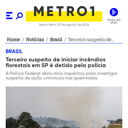
OUÇA AO
VIVO
Sexta-feira, 07 de agosto de 2026
Home
/
Notícias
/
Brasil
/
Terceiro suspeito de
iniciar incêndios
BRASIL
florestais em SP é detido
Terceiro suspeito de iniciar incêndios
pela polícia
florestais em SP é detido pela polícia
A Polícia Federal abriu dois inquéritos para investigar
suspeita de ação criminosa nas queimadas