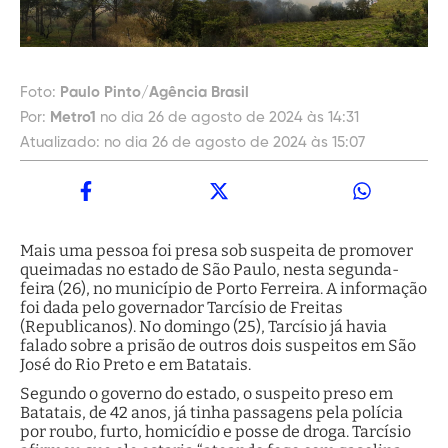
Foto:
Paulo Pinto/Agência Brasil
Por:
Metro1
no dia 26 de agosto de 2024 às 14:31
Atualizado:
no dia 26 de agosto de 2024 às 15:07
Mais uma pessoa foi presa sob suspeita de promover
queimadas no estado de São Paulo, nesta segunda-
feira (26), no município de Porto Ferreira. A informação
foi dada pelo governador Tarcísio de Freitas
(Republicanos). No domingo (25), Tarcísio já havia
falado sobre a prisão de outros dois suspeitos em São
José do Rio Preto e em Batatais.
Segundo o governo do estado, o suspeito preso em
Batatais, de 42 anos, já tinha passagens pela polícia
por roubo, furto, homicídio e posse de droga. Tarcísio