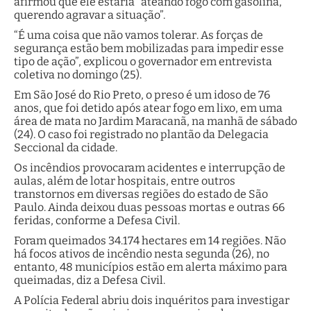
afirmou que ele estaria “ateando fogo com gasolina,
querendo agravar a situação”.
“É uma coisa que não vamos tolerar. As forças de
segurança estão bem mobilizadas para impedir esse
tipo de ação”, explicou o governador em entrevista
coletiva no domingo (25).
Em São José do Rio Preto, o preso é um idoso de 76
anos, que foi detido após atear fogo em lixo, em uma
área de mata no Jardim Maracanã, na manhã de sábado
(24). O caso foi registrado no plantão da Delegacia
Seccional da cidade.
Os incêndios provocaram acidentes e interrupção de
aulas, além de lotar hospitais, entre outros
transtornos em diversas regiões do estado de São
Paulo. Ainda deixou duas pessoas mortas e outras 66
feridas, conforme a Defesa Civil.
Foram queimados 34.174 hectares em 14 regiões. Não
há focos ativos de incêndio nesta segunda (26), no
entanto, 48 municípios estão em alerta máximo para
queimadas, diz a Defesa Civil.
A Polícia Federal abriu dois inquéritos para investigar