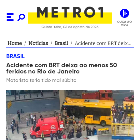
OUÇA AO
VIVO
Quinta-feira, 06 de agosto de 2026
Home
/
Notícias
/
Brasil
/
Acidente com BRT deixa
ao menos 50 feridos no
BRASIL
Rio de Janeiro
Acidente com BRT deixa ao menos 50
feridos no Rio de Janeiro
Motorista teria tido mal súbito