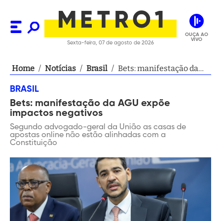
OUÇA AO
VIVO
Sexta-feira, 07 de agosto de 2026
Home
/
Notícias
/
Brasil
/
Bets: manifestação da
AGU expõe impactos
BRASIL
negativos
Bets: manifestação da AGU expõe
impactos negativos
Segundo advogado-geral da União as casas de
apostas online não estão alinhadas com a
Constituição