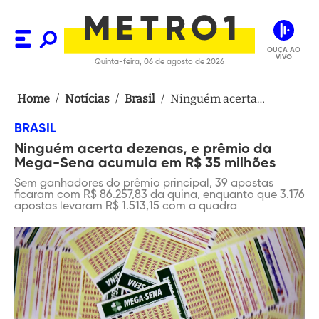
OUÇA AO
VIVO
Quinta-feira, 06 de agosto de 2026
Home
/
Notícias
/
Brasil
/
Ninguém acerta
dezenas, e prêmio da
BRASIL
Mega-Sena acumula em
Ninguém acerta dezenas, e prêmio da
R$ 35 milhões
Mega-Sena acumula em R$ 35 milhões
Sem ganhadores do prêmio principal, 39 apostas
ficaram com R$ 86.257,83 da quina, enquanto que 3.176
apostas levaram R$ 1.513,15 com a quadra