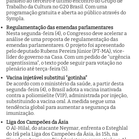
paralelo ao terceiro e último encontro do Grupo de
Trabalho da Cultura no G20 Brasil. Com uma
programação gratuita e aberta ao público através do
Sympla.
Regulamentação das emendas parlamentares
Nesta segunda-feira (4), o Congresso deve acelerar a
análise de uma proposta de regulamentação das
emendas parlamentares. O projeto foi apresentado
pelo deputado Rubens Pereira Júnior (PT-MA), vice-
líder do governo na Casa. Com um pedido de “urgência
urgentíssima”, o texto pode seguir para votação no
plenário até terça-feira (5).
Vacina injetável substitui “gotinha”
De acordo com o ministério da saúde, a partir desta
segunda-feira (4), o Brasil adota a vacina inativada
contra a poliomielite (VIP), administrada por injeção,
substituindo a vacina oral. A medida segue uma
tendência global para aumentar a segurança da
imunização.
Liga dos Campeões da Ásia
O Al-Hilal, do atacante Neymar, enfrenta o Esteghlal
do Irã pela Liga dos Campeões da Ásia, às 15h, na