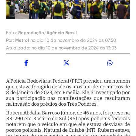
Foto:
Reprodução/Agência Brasil
Por:
Metro1
no dia 10 de novembro de 2024 às 07:50
Atualizado:
no dia 10 de novembro de 2024 às 13:03
A Polícia Rodoviária Federal (PRF) prendeu um homem
que estava foragido desde os atos antidemocráticos de
8 de janeiro de 2023, em Brasília. Ele é investigado por
sua participação nas manifestações que resultaram
na invasão dos prédios dos Três Poderes.
Rubem Abdalla Barroso Júnior, de 46 anos, foi preso na
BR-290 em Rosário do Sul (RS) após policiais federais
notarem que o veículo em que ele estava desviava de
postos policiais. Natural de Cuiabá (MT), Rubem estava
no banco do passageiro e possuía um mandado de