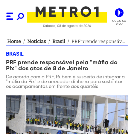
OUÇA AO
VIVO
Sábado, 08 de agosto de 2026
Home
/
Notícias
/
Brasil
/
PRF prende responsável
pela "máfia do Pix" dos
BRASIL
atos de 8 de Janeiro
PRF prende responsável pela "máfia do
Pix" dos atos de 8 de Janeiro
De acordo com a PRF, Rubem é suspeito de integrar a
"máfia do Pix" e de arrecadar dinheiro para sustentar
os acampamentos em frente aos quartéis