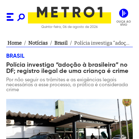
OUÇA AO
VIVO
Quinta-feira, 06 de agosto de 2026
Home
/
Notícias
/
Brasil
/
Polícia investiga “adoção
à brasileira” no DF;
BRASIL
registro ilegal de uma
Polícia investiga “adoção à brasileira” no
criança é crime
DF; registro ilegal de uma criança é crime
Por não seguir os trâmites e as exigências legais
necessárias a esse processo, a prática é considerada
crime