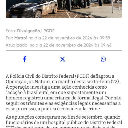
Foto:
Divulgação/ PCDF
Por:
Metro1
no dia 22 de novembro de 2024 às 09:38
Atualizado:
no dia 22 de novembro de 2024 às 09:46
A Polícia Civil do Distrito Federal (PCDF) deflagrou a
Operação Jus Natum, na manhã desta sexta-feira (22).
A operação investiga uma ação conhecida como
"adoção à brasileira", em que supostamente um
homem registrou uma criança de forma ilegal. Por não
seguir os trâmites e as exigências legais necessárias a
esse processo, a prática é considerada crime.
As apurações começaram no fim de setembro, quando
funcionários de um hospital público do Distrito Federal
(DF) desconfiaram de um homem que se dizia pai de