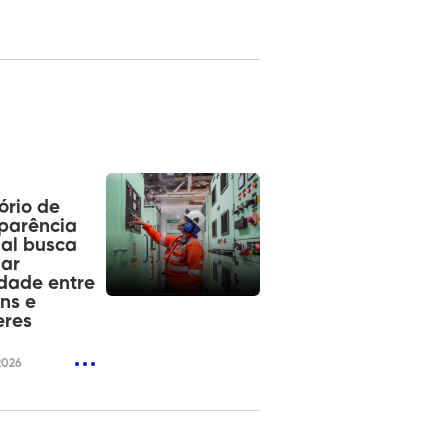
ório de
parência
ial busca
ar
dade entre
ns e
eres
2026