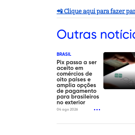
📲 Clique aqui para fazer p
Outras
notíci
BRASIL
Pix passa a ser
aceito em
comércios de
oito países e
amplia opções
de pagamento
para brasileiros
no exterior
04 ago 2026