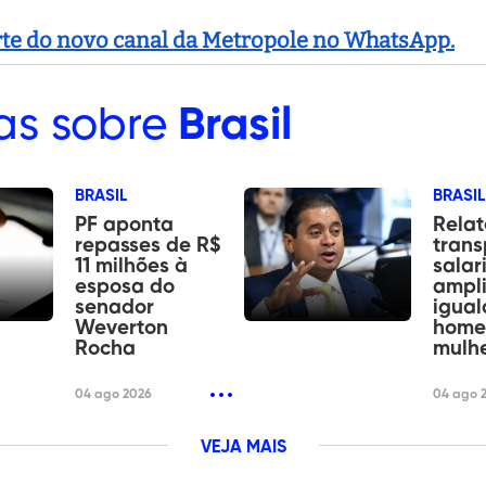
arte do novo canal da Metropole no WhatsApp.
as sobre
Brasil
BRASIL
BRASIL
PF aponta
Relat
repasses de R$
trans
11 milhões à
salar
esposa do
ampli
senador
igual
Weverton
home
Rocha
mulh
04 ago 2026
04 ago 
VEJA MAIS