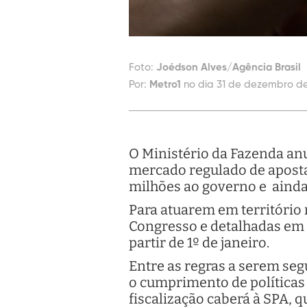
Foto:
Joédson Alves/Agência Brasil
Por:
Metro1
no dia 31 de dezembro de
O Ministério da Fazenda anun
mercado regulado de aposta
milhões ao governo e aind
Para atuarem em território
Congresso e detalhadas em p
partir de 1º de janeiro.
Entre as regras a serem seg
o cumprimento de políticas 
fiscalização caberá à SPA, q