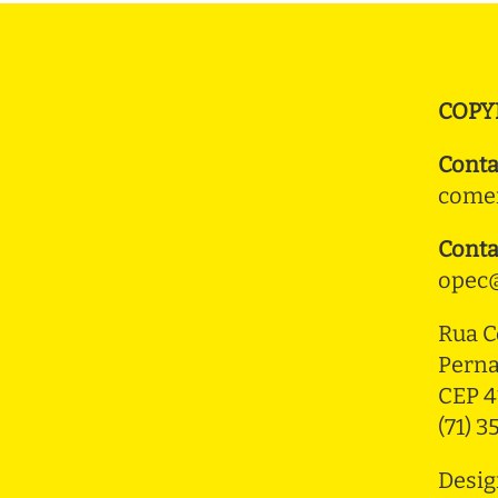
COPY
Conta
comer
Conta
opec@
Rua C
Pern
CEP 4
(71) 
Desig