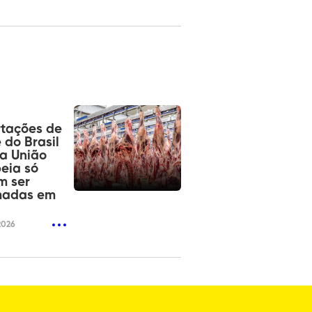
tações de
 do Brasil
a União
eia só
m ser
madas em
2026