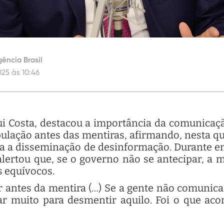
ência Brasil
025 às 10:46
Rui Costa, destacou a importância da comunicaç
lação antes das mentiras, afirmando, nesta qua
ra a disseminação de desinformação. Durante 
 alertou que, se o governo não se antecipar, a m
os equívocos.
antes da mentira (…) Se a gente não comunicar
ar muito para desmentir aquilo. Foi o que aco