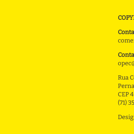
COPY
Conta
comer
Conta
opec@
Rua C
Pern
CEP 4
(71) 
Desig