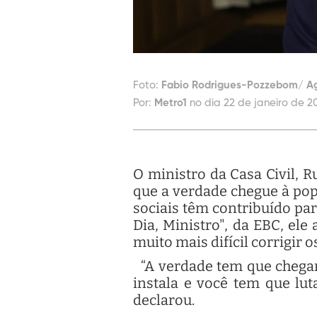
Foto:
Fabio Rodrigues-Pozzebom/ Ag
Por:
Metro1
no dia 22 de janeiro de 2
O ministro da Casa Civil, 
que a verdade chegue à popu
sociais têm contribuído pa
Dia, Ministro", da EBC, ele
muito mais difícil corrigir 
“A verdade tem que chegar 
instala e você tem que lut
declarou.