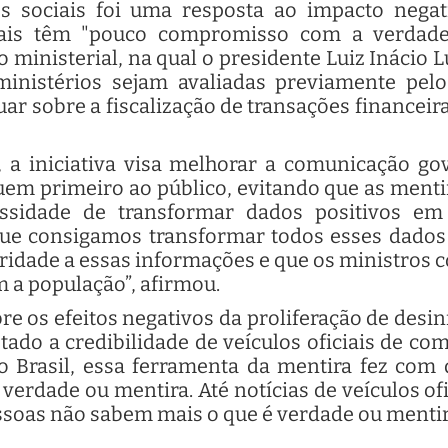
es sociais foi uma resposta ao impacto negat
ais têm "pouco compromisso com a verdade
o ministerial, na qual o presidente Luiz Inácio L
inistérios sejam avaliadas previamente pelo
r sobre a fiscalização de transações financeir
 a iniciativa visa melhorar a comunicação go
em primeiro ao público, evitando que as menti
ssidade de transformar dados positivos em 
que consigamos transformar todos esses dados
ridade a essas informações e que os ministros 
 a população”, afirmou.
e os efeitos negativos da proliferação de desi
ado a credibilidade de veículos oficiais de co
o Brasil, essa ferramenta da mentira fez co
 verdade ou mentira. Até notícias de veículos ofi
ssoas não sabem mais o que é verdade ou mentira