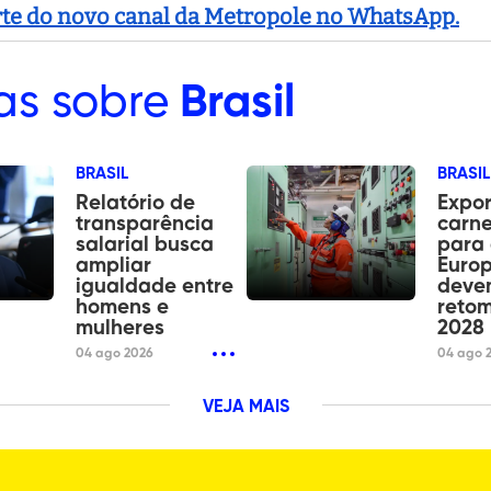
arte do novo canal da Metropole no WhatsApp.
as sobre
Brasil
BRASIL
BRASIL
Relatório de
Expor
transparência
carne
salarial busca
para 
ampliar
Europ
igualdade entre
deve
homens e
reto
mulheres
2028
04 ago 2026
04 ago 
VEJA MAIS