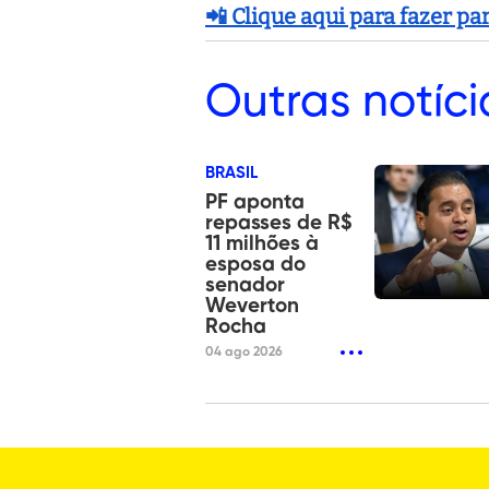
📲 Clique aqui para fazer p
Outras
notíci
BRASIL
PF aponta
repasses de R$
11 milhões à
esposa do
senador
Weverton
Rocha
04 ago 2026