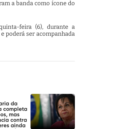
daram a banda como ícone do
inta-feira (6), durante a
8h e poderá ser acompanhada
aria da
a completa
os, mas
ncia contra
res ainda