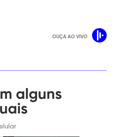
OUÇA AO VIVO
em alguns
uais
elular