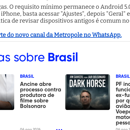
s. O requisito mínimo permanece o Android 5.0. 
iPhone, basta acessar "Ajustes", depois "Geral" e
ica de revisar dispositivos antigos é comum no 
arte do novo canal da Metropole no WhatsApp.
as sobre
Brasil
BRASIL
BRASIL
Ancine abre
PF in
processo contra
funci
produtora de
ex-fu
filme sobre
por 
Bolsonaro
aviã
Voep
mato
pess
06 ago 2026
06 ago 