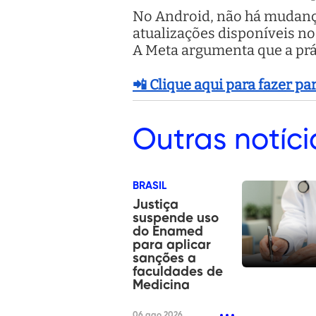
No Android, não há mudança
atualizações disponíveis no 
A Meta argumenta que a prát
📲 Clique aqui para fazer p
Outras
notíci
BRASIL
Justiça
suspende uso
do Enamed
para aplicar
sanções a
faculdades de
Medicina
06 ago 2026