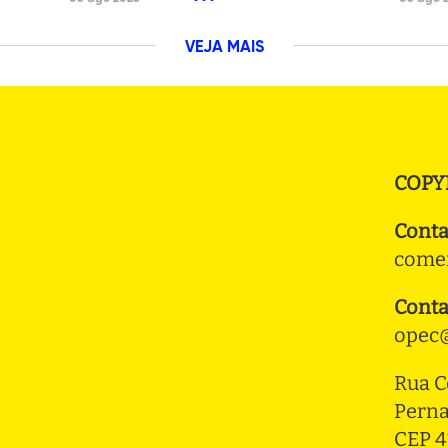
VEJA MAIS
COPY
Conta
comer
Conta
opec@
Rua C
Pern
CEP 4