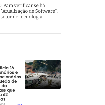
Para verificar se há
 "Atualização de Software".
setor de tecnologia.
dicia 16
onários e
ncionários
queda de
o da
ass que
u 62
oas
2026