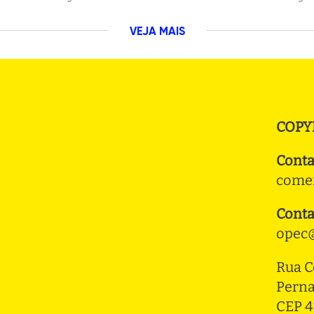
VEJA MAIS
COPY
Conta
comer
Conta
opec@
Rua C
Pern
CEP 4