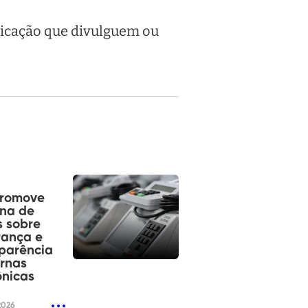
unicação que divulguem ou
promove
na de
 sobre
rança e
parência
rnas
ônicas
2026