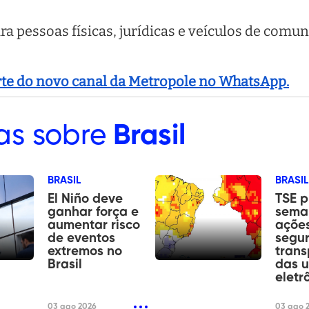
a pessoas físicas, jurídicas e veículos de com
arte do novo canal da Metropole no WhatsApp.
as sobre
Brasil
BRASIL
BRASIL
El Niño deve
TSE 
ganhar força e
sema
aumentar risco
ações
de eventos
segu
extremos no
trans
Brasil
das u
eletr
03 ago 2026
03 ago 