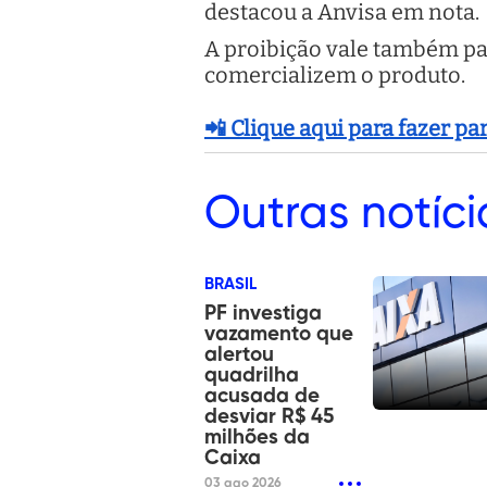
destacou a Anvisa em nota.
A proibição vale também par
comercializem o produto.
📲 Clique aqui para fazer p
Outras
notíci
BRASIL
PF investiga
vazamento que
alertou
quadrilha
acusada de
desviar R$ 45
milhões da
Caixa
03 ago 2026