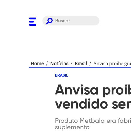
Home
/
Notícias
/
Brasil
/
Anvisa proíbe gu
BRASIL
Anvisa pro
vendido se
Produto Metbala era fabr
suplemento