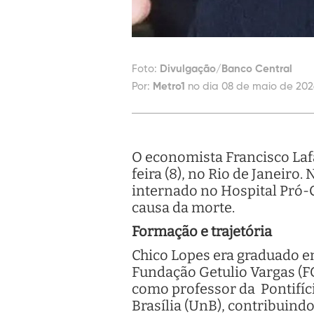
Foto:
Divulgação/Banco Central
Por:
Metro1
no dia 08 de maio de 202
O economista Francisco Laf
feira (8), no Rio de Janeiro
internado no Hospital Pró-C
causa da morte.
Formação e trajetória
Chico Lopes era graduado e
Fundação Getulio Vargas (F
como professor da Pontifíci
Brasília (UnB), contribuin