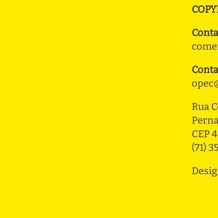
COPY
Conta
comer
Conta
opec@
Rua C
Pern
CEP 4
(71) 
Desig