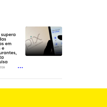
á supera
das
as em
 e
urantes,
ta
uisa
2026