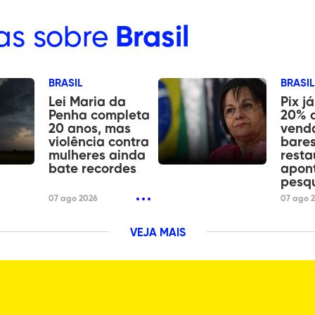
as sobre
Brasil
BRASIL
BRASIL
Lei Maria da
Pix j
Penha completa
20% 
20 anos, mas
vend
violência contra
bares
mulheres ainda
resta
bate recordes
apon
pesq
07 ago 2026
07 ago 
VEJA MAIS