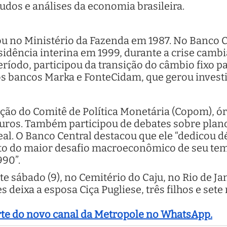
udos e análises da economia brasileira.
ou no Ministério da Fazenda em 1987. No Banco Ce
sidência interina em 1999, durante a crise cam
íodo, participou da transição do câmbio fixo pa
os bancos Marka e FonteCidam, que gerou invest
ção do Comitê de Política Monetária (Copom), ó
 juros. Também participou de debates sobre plan
al. O Banco Central destacou que ele “dedicou d
to do maior desafio macroeconômico de seu temp
990”.
te sábado (9), no Cemitério do Caju, no Rio de Jan
 deixa a esposa Ciça Pugliese, três filhos e sete 
arte do novo canal da Metropole no WhatsApp.