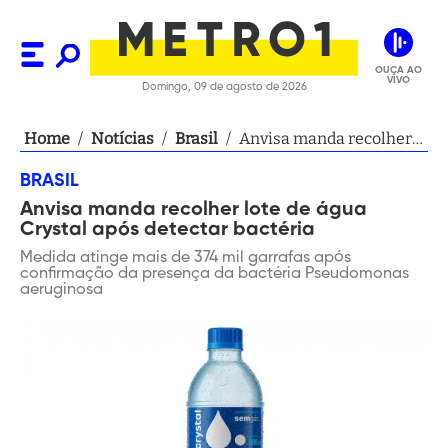
OUÇA AO
VIVO
Domingo, 09 de agosto de 2026
Home
/
Notícias
/
Brasil
/
Anvisa manda recolher
lote de água Crystal após
BRASIL
detectar bactéria
Anvisa manda recolher lote de água
Crystal após detectar bactéria
Medida atinge mais de 374 mil garrafas após
confirmação da presença da bactéria Pseudomonas
aeruginosa