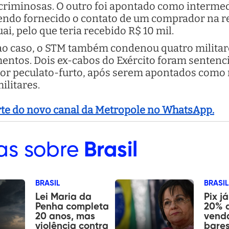
 criminosas. O outro foi apontado como interme
tendo fornecido o contato de um comprador na re
i, pelo que teria recebido R$ 10 mil.
o caso, o STM também condenou quatro militares 
ntos. Dois ex-cabos do Exército foram sentenci
or peculato-furto, após serem apontados como r
ilitares.
arte do novo canal da Metropole no WhatsApp.
as sobre
Brasil
BRASIL
BRASIL
Lei Maria da
Pix j
Penha completa
20% 
20 anos, mas
vend
violência contra
bares