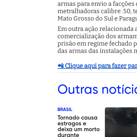
armas para envio a facções
metralhadoras calibre .50, 
Mato Grosso do Sul e Paragua
Em outra ação relacionada a
comercialização dos armame
prisão em regime fechado p
das armas das instalações m
📲 Clique aqui para fazer p
Outras
notíci
BRASIL
Tornado causa
estragos e
deixa um morto
durante