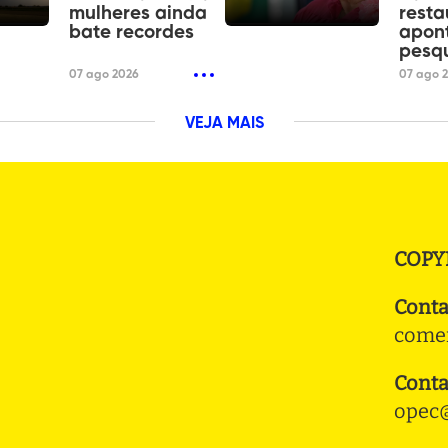
mulheres ainda
resta
bate recordes
apon
pesq
07 ago 2026
07 ago 
VEJA MAIS
COPY
Conta
comer
Conta
opec@