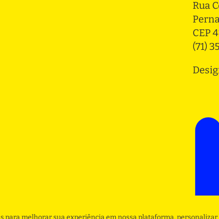
Rua C
Pern
CEP 4
(71) 
Desig
s para melhorar sua experiência em nossa plataforma, personalizar 