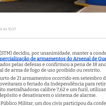
o
6 às 10:27
r (STM) decidiu, por unanimidade, manter a con
omercialização de armamentos do Arsenal de Gue
ados pelas defesas e confirmou a pena de 18 an
l de arma de fogo de uso proibido ou restrito.
 furto de 21 armamentos ocorrido em setembro d
roveitaram o feriado da Independência para retir
oito metralhadoras calibre 7,62 e um fuzil, util
depósito e desativarem o sistema de alarme.
Público Militar, um dos civis participou da con