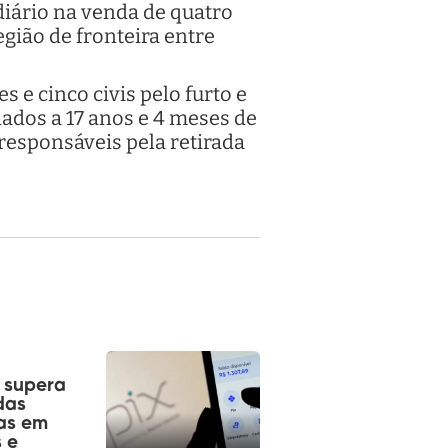
diário na venda de quatro
gião de fronteira entre
e cinco civis pelo furto e
ados a 17 anos e 4 meses de
esponsáveis pela retirada
á supera
das
as em
 e