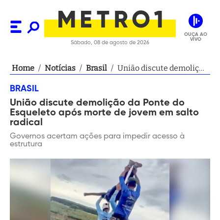
OUÇA AO
VIVO
Sábado, 08 de agosto de 2026
Home
/
Notícias
/
Brasil
/
União discute demolição
da Ponte do Esqueleto
BRASIL
após morte de jovem em
União discute demolição da Ponte do
salto radical
Esqueleto após morte de jovem em salto
radical
Governos acertam ações para impedir acesso à
estrutura