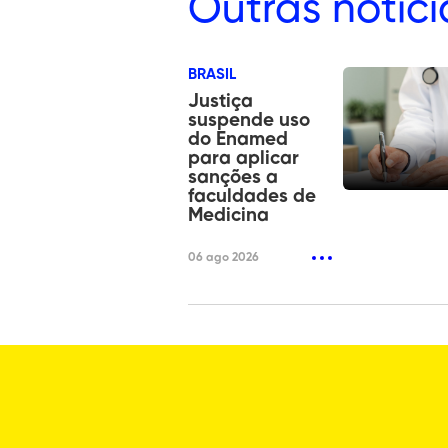
Outras
notíci
BRASIL
Justiça
suspende uso
do Enamed
para aplicar
sanções a
faculdades de
Medicina
06 ago 2026