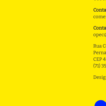
Conta
comer
Conta
opec@
Rua C
Pern
CEP 4
(71) 
Desig