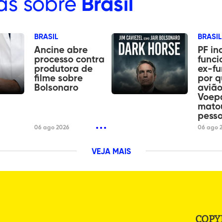
as sobre
Brasil
BRASIL
BRASIL
Ancine abre
PF in
processo contra
funci
produtora de
ex-fu
filme sobre
por 
Bolsonaro
aviã
Voep
mato
pess
06 ago 2026
06 ago 
VEJA MAIS
COPY