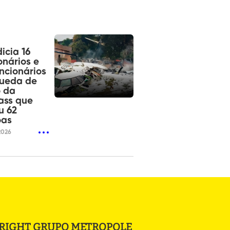
dicia 16
onários e
ncionários
queda de
o da
ass que
u 62
oas
2026
RIGHT GRUPO METROPOLE