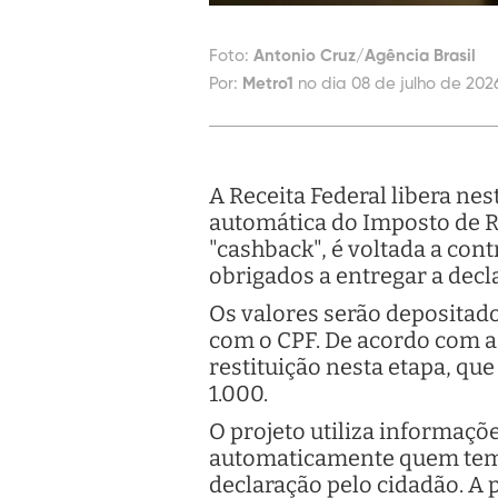
Foto:
Antonio Cruz/Agência Brasil
Por:
Metro1
no dia 08 de julho de 2026
A Receita Federal libera nest
automática do Imposto de Re
"cashback", é voltada a co
obrigados a entregar a dec
Os valores serão depositado
com o CPF. De acordo com a
restituição nesta etapa, qu
1.000.
O projeto utiliza informaçõ
automaticamente quem tem d
declaração pelo cidadão. A 