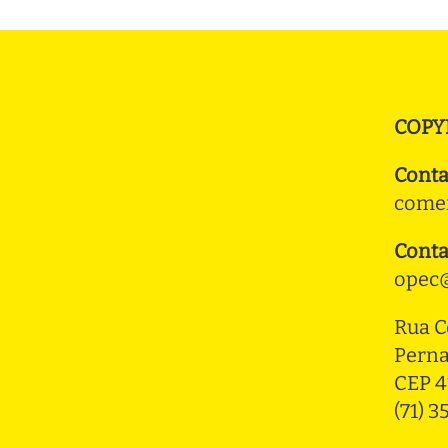
COPY
Conta
comer
Conta
opec@
Rua C
Pern
CEP 4
(71) 