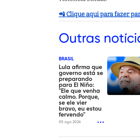
📲 Clique aqui para fazer p
Outras
notíci
BRASIL
Lula afirma que
governo está se
preparando
para El Niño:
"Ele que venha
calmo. Porque,
se ele vier
bravo, eu estou
fervendo"
05 ago 2026