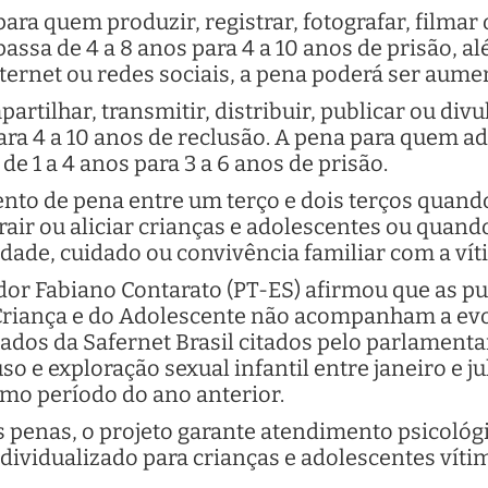
ara quem produzir, registrar, fotografar, filmar
 passa de 4 a 8 anos para 4 a 10 anos de prisão, 
ternet ou redes sociais, a pena poderá ser aum
rtilhar, transmitir, distribuir, publicar ou div
para 4 a 10 anos de reclusão. A pena para quem a
de 1 a 4 anos para 3 a 6 anos de prisão.
o de pena entre um terço e dois terços quando 
trair ou aliciar crianças e adolescentes ou quan
idade, cuidado ou convivência familiar com a vít
dor Fabiano Contarato (PT-ES) afirmou que as pu
 Criança e do Adolescente não acompanham a ev
ados da Safernet Brasil citados pelo parlamenta
 e exploração sexual infantil entre janeiro e 
mo período do ano anterior.
penas, o projeto garante atendimento psicológi
ndividualizado para crianças e adolescentes vít