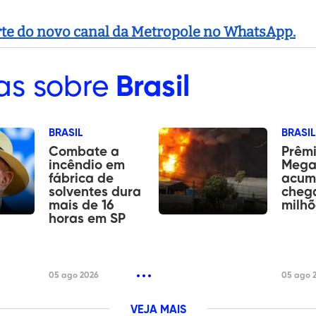
arte do novo canal da Metropole no WhatsApp.
as sobre
Brasil
BRASIL
BRASIL
Combate a
Prêm
incêndio em
Mega
fábrica de
acum
solventes dura
chega
mais de 16
milhõ
horas em SP
05 ago 2026
05 ago 
VEJA MAIS