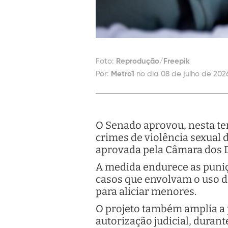
Foto:
Reprodução/Freepik
Por:
Metro1
no dia 08 de julho de 202
O Senado aprovou, nesta ter
crimes de violência sexual d
aprovada pela Câmara dos D
A medida endurece as puniçõ
casos que envolvam o uso de 
para aliciar menores.
O projeto também amplia a p
autorização judicial, durant