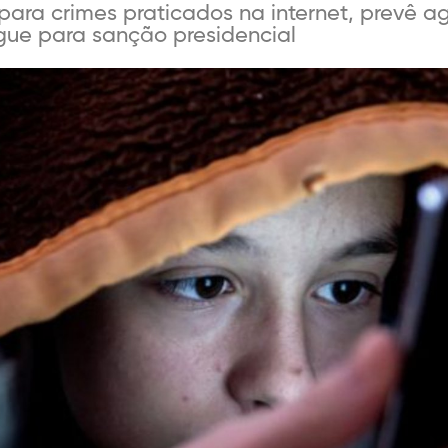
para crimes praticados na internet, prevê a
segue para sanção presidencial