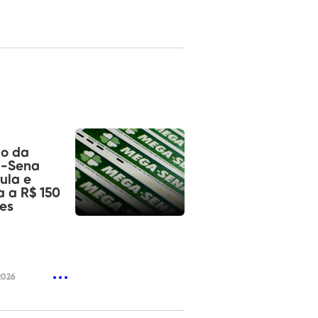
io da
-Sena
ula e
 a R$ 150
es
2026