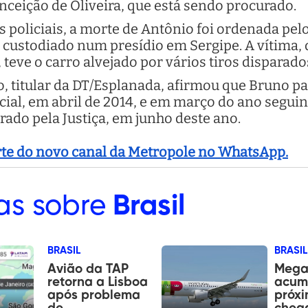
nceição de Oliveira, que está sendo procurado.
 policiais, a morte de Antônio foi ordenada pel
 custodiado num presídio em Sergipe. A vítima
, teve o carro alvejado por vários tiros disparado
 titular da DT/Esplanada, afirmou que Bruno pa
ial, em abril de 2014, e em março do ano seguin
rado pela Justiça, em junho deste ano.
arte do novo canal da Metropole no WhatsApp.
as sobre
Brasil
BRASIL
BRASIL
Avião da TAP
Mega
retorna a Lisboa
acum
após problema
próxi