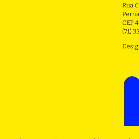
Rua C
Pern
CEP 4
(71) 
Desig