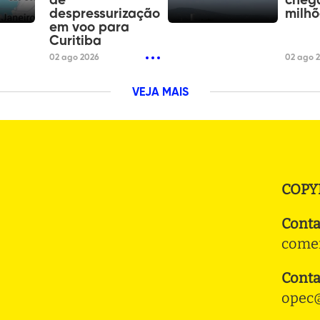
de
chega
despressurização
milhõ
em voo para
Curitiba
02 ago 2026
02 ago 
VEJA MAIS
COPY
Conta
comer
Conta
opec@