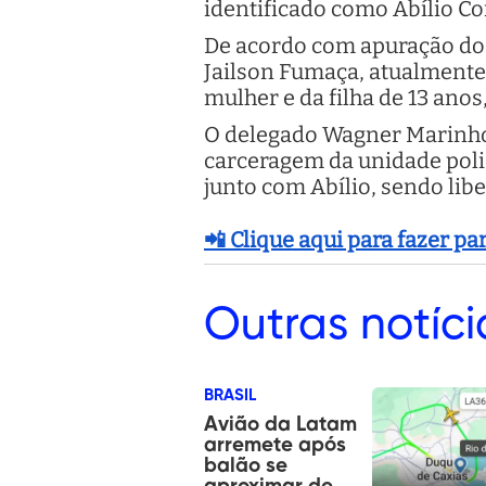
identificado como Abílio Co
De acordo com apuração dos
Jailson Fumaça, atualmente
mulher e da filha de 13 anos
O delegado Wagner Marinho,
carceragem da unidade polic
junto com Abílio, sendo libe
📲 Clique aqui para fazer p
Outras
notíci
BRASIL
Avião da Latam
arremete após
balão se