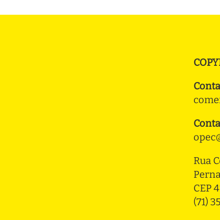
COPY
Conta
comer
Conta
opec@
Rua C
Pern
CEP 4
(71) 