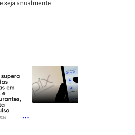
te seja anualmente
á supera
das
as em
 e
urantes,
ta
uisa
2026