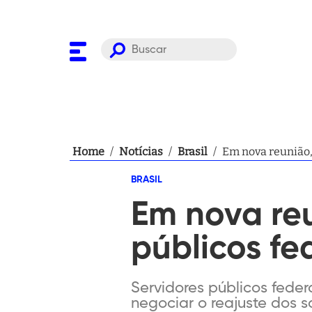
Home
/
Notícias
/
Brasil
/
Em nova reunião,
BRASIL
Em nova reu
públicos fe
Servidores públicos feder
negociar o reajuste dos 