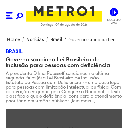
OUÇA AO
VIVO
Domingo, 09 de agosto de 2026
Home
/
Notícias
/
Brasil
/
Governo sanciona Lei
Brasileira de Inclusão
BRASIL
para pessoas com
Governo sanciona Lei Brasileira de
deficiência
Inclusão para pessoas com deficiência
A presidenta Dilma Rousseff sancionou na última
segunda-feira (6) a Lei Brasileira de Inclusão --
Estatuto da Pessoa com Deficiência -- uma base legal
para pessoas com limitação intelectual ou física. Com
aprovação em junho pelo Congresso Nacional, o texto
classifica o que é deficiência, considera o atendimento
prioritário em órgãos públicos [leia mais...]