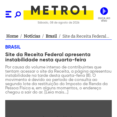
OUÇA AO
VIVO
Sábado, 08 de agosto de 2026
Home
/
Notícias
/
Brasil
/
Site da Receita Federal
apresenta instabilidade
BRASIL
nesta quarta-feira
Site da Receita Federal apresenta
instabilidade nesta quarta-feira
Por causa do volume intenso de contribuintes que
tentam acessar o site da Receita, a página apresentou
instabilidade na tarde desta quarta-feria (8). O
movimento é devido ao período de consulta ao
segundo lote da restituição do Imposto de Renda da
Pessoa Física e, em alguns momentos, o endereço
chegou a sair do ar. [Leia mais...]