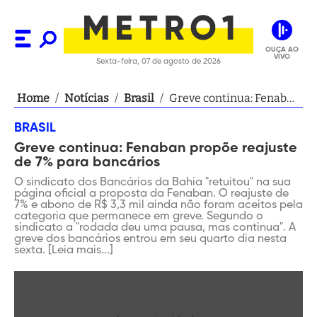
OUÇA AO
VIVO
Sexta-feira, 07 de agosto de 2026
Home
/
Notícias
/
Brasil
/
Greve continua: Fenaban
propõe reajuste de 7%
BRASIL
para bancários
Greve continua: Fenaban propõe reajuste
de 7% para bancários
O sindicato dos Bancários da Bahia "retuitou" na sua
página oficial a proposta da Fenaban. O reajuste de
7% e abono de R$ 3,3 mil ainda não foram aceitos pela
categoria que permanece em greve. Segundo o
sindicato a "rodada deu uma pausa, mas continua". A
greve dos bancários entrou em seu quarto dia nesta
sexta. [Leia mais...]