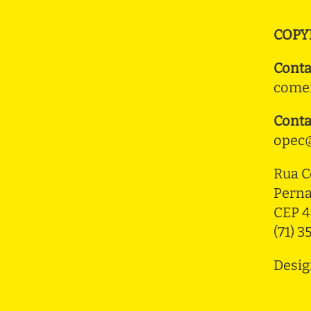
COPY
Conta
comer
Conta
opec@
Rua C
Pern
CEP 4
(71) 
Desig