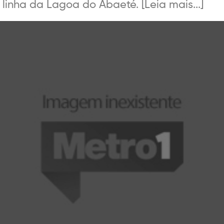
 linha da Lagoa do Abaeté. [Leia mais...]