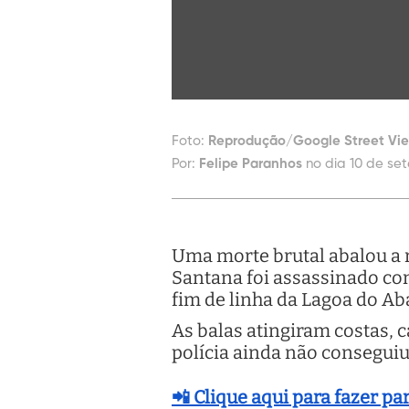
Foto:
Reprodução/Google Street Vi
Por:
Felipe Paranhos
no dia 10 de se
Uma morte brutal abalou a re
Santana foi assassinado co
fim de linha da Lagoa do Ab
As balas atingiram costas, c
polícia ainda não conseguiu
📲 Clique aqui para fazer p