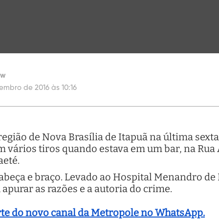
ew
tembro de 2016 às 10:16
gião de Nova Brasília de Itapuã na última sexta-
m vários tiros quando estava em um bar, na Rua 
aeté.
abeça e braço. Levado ao Hospital Menandro de Fa
 apurar as razões e a autoria do crime.
arte do novo canal da Metropole no WhatsApp.