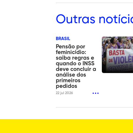
Outras
notíci
BRASIL
Pensão por
feminicídio:
saiba regras e
quando o INSS
deve concluir a
análise dos
primeiros
pedidos
22 jul 2026