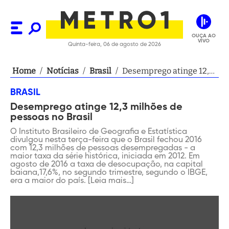
OUÇA AO
VIVO
Quinta-feira, 06 de agosto de 2026
Home
/
Notícias
/
Brasil
/
Desemprego atinge 12,3
milhões de pessoas no
BRASIL
Brasil
Desemprego atinge 12,3 milhões de
pessoas no Brasil
O Instituto Brasileiro de Geografia e Estatística
divulgou nesta terça-feira que o Brasil fechou 2016
com 12,3 milhões de pessoas desempregadas - a
maior taxa da série histórica, iniciada em 2012. Em
agosto de 2016 a taxa de desocupação, na capital
baiana,17,6%, no segundo trimestre, segundo o IBGE,
era a maior do país. [Leia mais…]