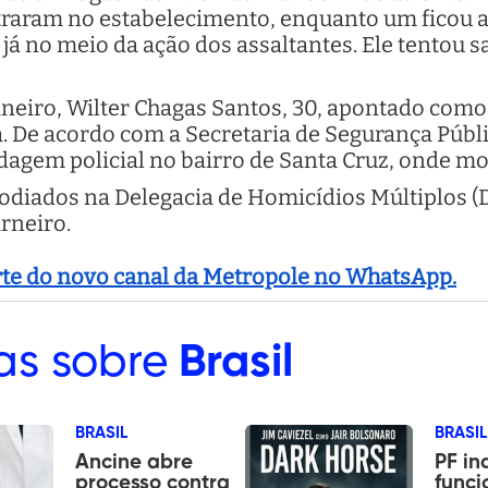
entraram no estabelecimento, enquanto um ficou 
já no meio da ação dos assaltantes. Ele tentou 
janeiro, Wilter Chagas Santos, 30, apontado com
a. De acordo com a Secretaria de Segurança Públi
dagem policial no bairro de Santa Cruz, onde mo
stodiados na Delegacia de Homicídios Múltiplos 
rneiro.
arte do novo canal da Metropole no WhatsApp.
as sobre
Brasil
BRASIL
BRASIL
Ancine abre
PF in
processo contra
funci