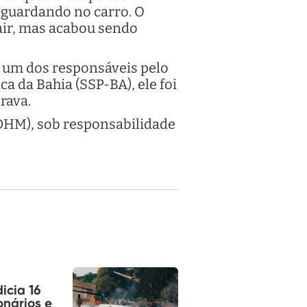
aguardando no carro. O
sair, mas acabou sendo
o um dos responsáveis pelo
ca da Bahia (SSP-BA), ele foi
rava.
(DHM), sob responsabilidade
dicia 16
onários e