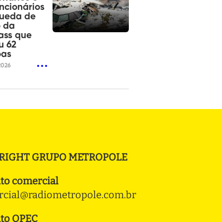
ncionários
queda de
o da
ass que
u 62
oas
2026
RIGHT GRUPO METROPOLE
to comercial
cial@radiometropole.com.br
to OPEC