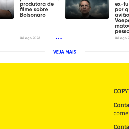
produtora de
ex-fu
filme sobre
por 
Bolsonaro
aviã
Voep
mato
pess
06 ago 2026
06 ago 
VEJA MAIS
COPY
Conta
comer
Conta