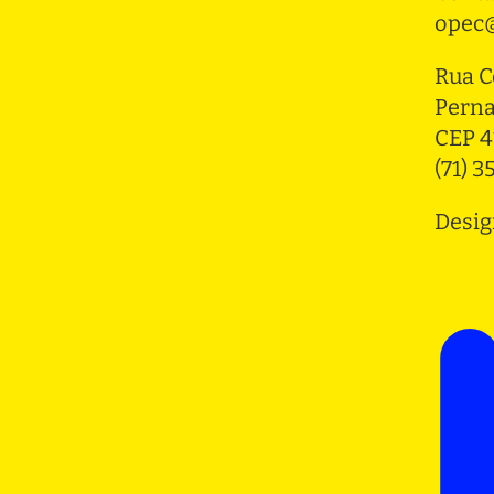
opec@
Rua C
Pern
CEP 4
(71) 
Desig